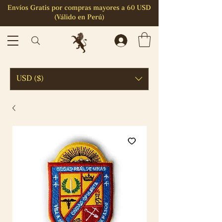
Envíos Gratis por compras mayores a 60 USD
(Válido en Perú)
USD ($)