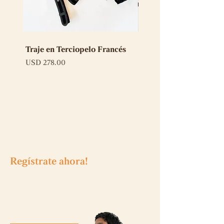
Traje en Terciopelo Francés
Traje en Terciopelo Tr
Coronas (stock)
Precio
USD 278.00
Precio
USD 248.50
Regístrate
ahora!
Y obtén 10 USD de descuento
en tu primera compra!