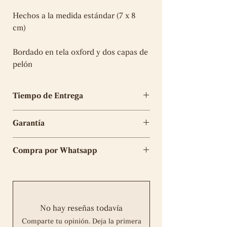
Hechos a la medida estándar (7 x 8
cm)
Bordado en tela oxford y dos capas de
pelón
Tiempo de Entrega
El tiempo de elaboración para los
Garantía
parches es de 5 días útiles
Tu compra tiene 6 meses de garantía
Compra por Whatsapp
en la elaboración del mismo y no
aplicará en caso de desgarros, rotos o
Completa tu compra
aquí
daños provocados por un uso o
mantenimiento inadecuado. En el caso
de algún error de nuestra parte nos
No hay reseñas todavía
haremos responsables ante la
Comparte tu opinión. Deja la primera