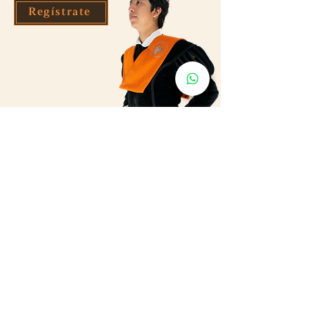
Regístrate
Tuno Cominges - Tuna de la
Universidad de Lima - Perú
Caballeros de León