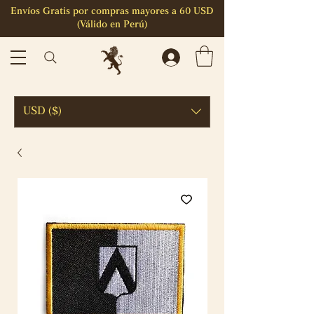
Envíos Gratis por compras mayores a 60 USD
(Válido en Perú)
USD ($)