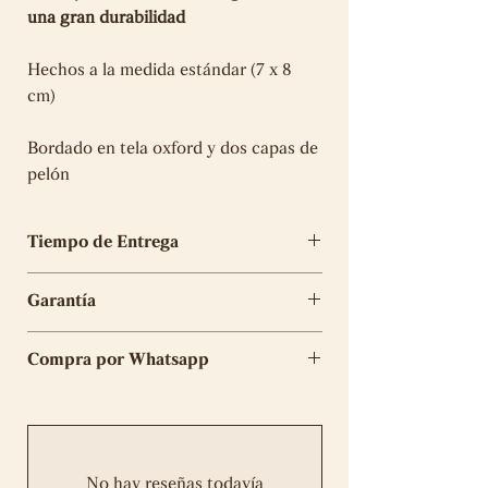
una gran durabilidad
Hechos a la medida estándar (7 x 8
cm)
Bordado en tela oxford y dos capas de
pelón
Tiempo de Entrega
El tiempo de elaboración para los
Garantía
parches es de 5 días útiles
Tu compra tiene 6 meses de garantía
Compra por Whatsapp
en la elaboración del mismo y no
aplicará en caso de desgarros, rotos o
Completa tu compra
aquí
daños provocados por un uso o
mantenimiento inadecuado. En el caso
de algún error de nuestra parte nos
No hay reseñas todavía