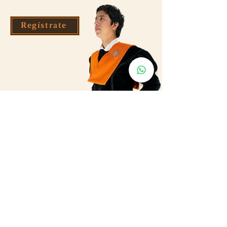
Regístrate
Tuno Cominges - Tuna de la
Universidad de Lima - Perú
Caballeros de León