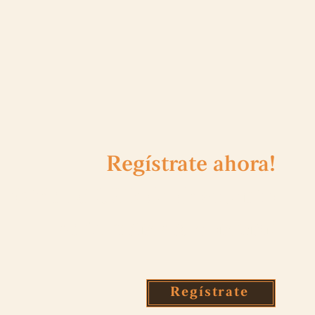
Regístrate
ahora!
 obtén 10 USD de descuento
en tu primera compra!
Regístrate