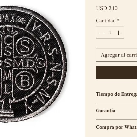
Precio
USD 2.10
Cantidad
*
Agregar al carr
Tiempo de Entreg
El tiempo de elabo
Garantía
5 días útiles
Tu compra tiene 6 
Compra por What
elaboración del mi