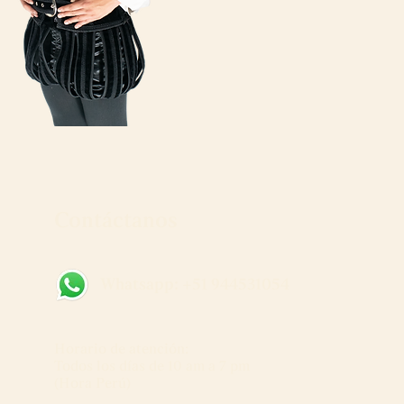
Contáctanos
Whatsapp: +51 944531054
Horario de atención:
Todos los días de 10 am a 7 pm
(Hora Perú)