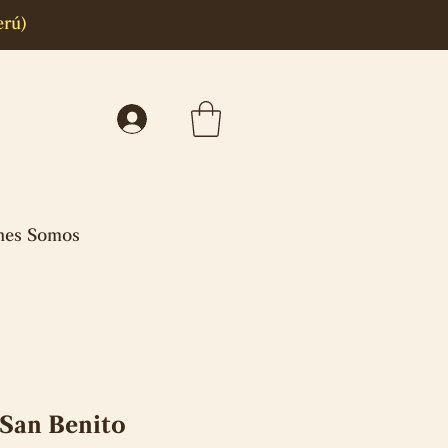
erú)
nes Somos
 San Benito