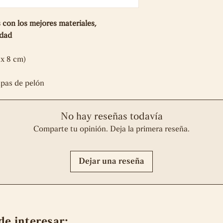
desgarros, rotos o
Completa tu comp
mantenimiento inad
con los mejores materiales,
error de nuestra p
lidad
ante la necesidad d
piezas. Si el error 
 x 8 cm)
acordará una tarifa
cliente y los gasto
apas de pelón
devolución serán a 
queda sin efecto en
o modificaciones d
No hay reseñas todavía
previamente por no
Comparte tu opinión. Deja la primera reseña.
Dejar una reseña
de interesar: