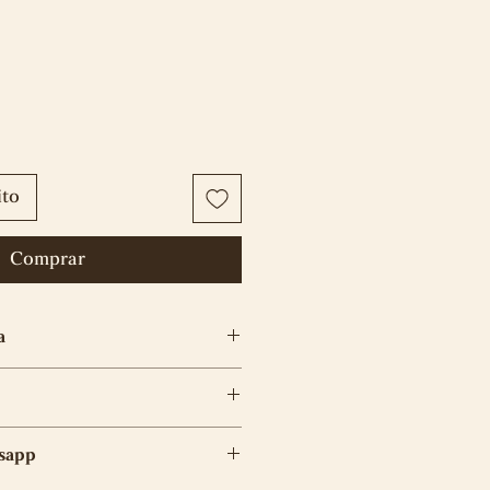
ito
Comprar
a
ración para los parches es de
meses de garantía en la
sapp
smo y no aplicará en caso de