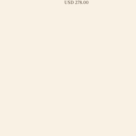
Precio
USD 278.00
Y