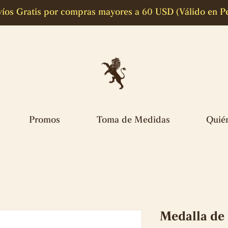
íos Gratis por compras mayores a 60 USD (Válido en P
Promos
Toma de Medidas
Quié
Medalla de