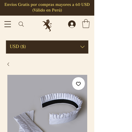
Envíos Gratis por compras mayores a 60 USD
(Válido en Perú)
USD ($)