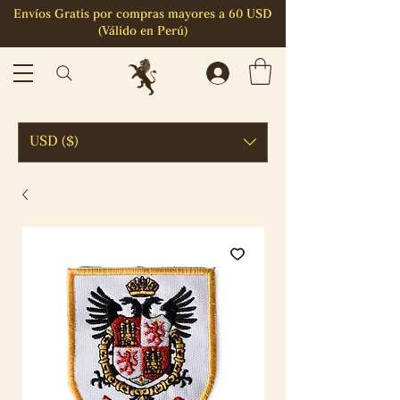
Envíos Gratis por compras mayores a 60 USD
(Válido en Perú)
USD ($)