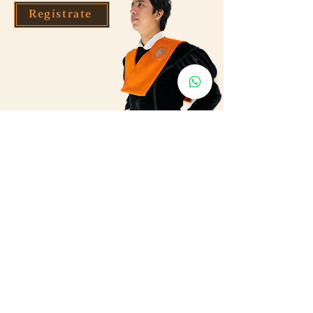
Regístrate
Tuno Cominges - Tuna de la
Universidad de Lima - Perú
Caballeros de León