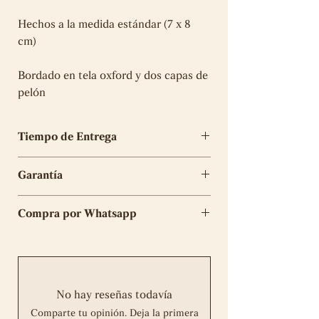
Hechos a la medida estándar (7 x 8
cm)
Bordado en tela oxford y dos capas de
pelón
Tiempo de Entrega
El tiempo de elaboración para los
Garantía
parches es de 5 días útiles
Tu compra tiene 6 meses de garantía
Compra por Whatsapp
en la elaboración del mismo y no
aplicará en caso de desgarros, rotos o
Completa tu compra
aquí
daños provocados por un uso o
mantenimiento inadecuado. En el caso
de algún error de nuestra parte nos
No hay reseñas todavía
haremos responsables ante la
Comparte tu opinión. Deja la primera