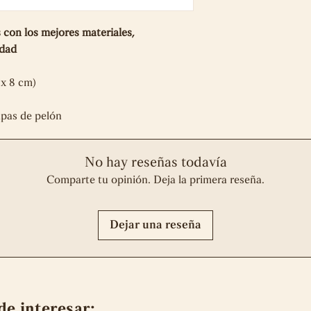
desgarros, rotos o
Completa tu comp
mantenimiento inad
con los mejores materiales,
error de nuestra p
lidad
ante la necesidad d
piezas. Si el error 
 x 8 cm)
acordará una tarifa
cliente y los gasto
apas de pelón
devolución serán a 
queda sin efecto en
o modificaciones d
No hay reseñas todavía
previamente por no
Comparte tu opinión. Deja la primera reseña.
Dejar una reseña
de interesar: