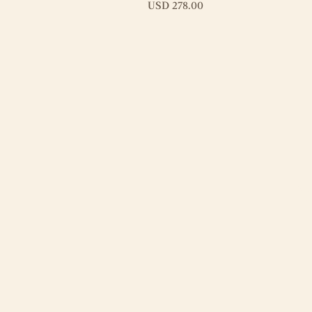
Precio
USD 278.00
Y