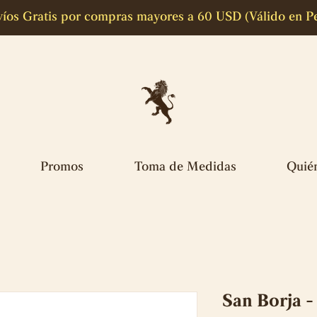
íos Gratis por compras mayores a 60 USD (Válido en P
Promos
Toma de Medidas
Quié
San Borja -