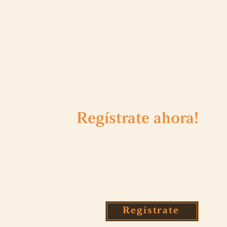
Regístrate
ahora!
 obtén 10 USD de descuento
en tu primera compra!
Regístrate