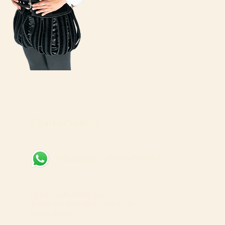
Contáctanos
Whatsapp: +51 944531054
Horario de atención:
Todos los días de 10 am a 7 pm
(Hora Perú)