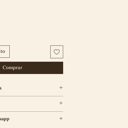
ito
Comprar
a
ración para los parches es de
meses de garantía en la
sapp
smo y no aplicará en caso de