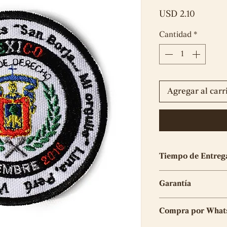
Precio
USD 2.10
Cantidad
*
Agregar al carr
Tiempo de Entreg
El tiempo de elabo
Garantía
5 días útiles
Tu compra tiene 6 
Compra por What
elaboración del mi