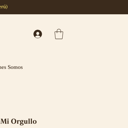
erú)
nes Somos
 Mi Orgullo